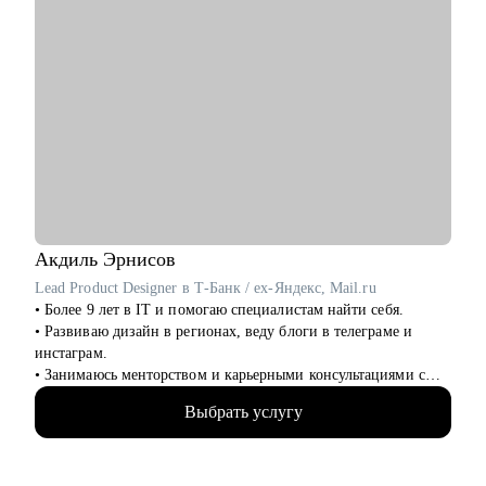
Акдиль
Эрнисов
Lead Product Designer в Т-Банк / ex-Яндекс, Mail.ru
• Более 9 лет в IT и помогаю специалистам найти себя.
• Развиваю дизайн в регионах, веду блоги в телеграме и
инстаграм.
• Занимаюсь менторством и карьерными консультациями с
2021 года и помог многим найти себя.
Выбрать услугу
• Отсмотрел >1 000 портфолио
• Изучил 300+ резюме, 100+ интервью с наймом
• Провел более 100 консультаций
• Запускал продукты на 100 млн MAU