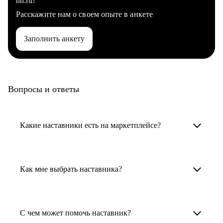
hh.ru?
Расскажите нам о своем опыте в анкете
Заполнить анкету
Вопросы и ответы
Какие наставники есть на маркетплейсе?
Карьерные наставники — это HR-
специалисты, карьерные консультанты,
Как мне выбрать наставника?
психологи, резюмерайтеры и менторы.
Умный поиск поможет в три клика выбрать
Менторы работают в ИТ, дизайне, других
наставника для достижения вашей цели.
С чем может помочь наставник?
узкоспециализированных сферах. Они