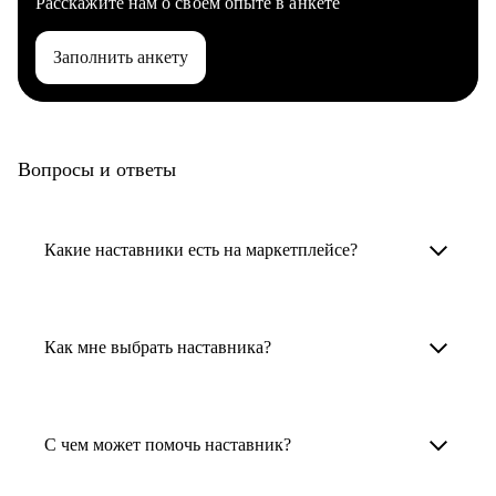
Расскажите нам о своем опыте в анкете
Заполнить анкету
Вопросы и ответы
Какие наставники есть на маркетплейсе?
Карьерные наставники — это HR-
специалисты, карьерные консультанты,
Как мне выбрать наставника?
психологи, резюмерайтеры и менторы.
Умный поиск поможет в три клика выбрать
Менторы работают в ИТ, дизайне, других
наставника для достижения вашей цели.
С чем может помочь наставник?
узкоспециализированных сферах. Они
помогут прокачать навыки, построить