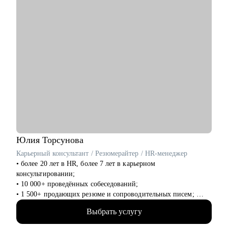
• подготовиться к карьерному переходу в сферу маркетинга
• разработать стратегию поиска работы или роста внутри
вашей компании
Кому могу помочь:
• студентам и выпускникам, которые хотят развиваться в
сфере маркетинга и рекламы
• тем, кто хочет сменить карьерный трек и перейти в
маркетинг, в том числе продуктовой, из любой другой сферы
• специалистам уровня Junior и Middle: маркетинг и PR,
digital-маркетинг, продажи, SMM, копирайтинг, event-
маркетинг, контент-маркетинг
Юлия
Торсунова
Карьерный консультант / Резюмерайтер / HR-менеджер
• более 20 лет в HR, более 7 лет в карьерном
консультировании;
• 10 000+ проведённых собеседований;
• 1 500+ продающих резюме и сопроводительных писем;
• 1 700+ часов карьерных консультаций;
Выбрать услугу
• высшее психологическое образование + различные HR-
курсы;