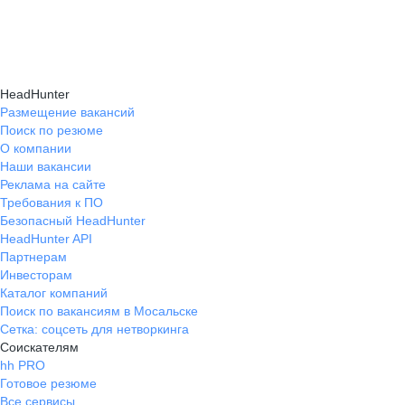
и правильно презентовать себя работодателю,
текущем месте работы и о том, кому он будет
Да, на карьерном маркетплейсе hh.ru доступна
что повышает шансы трудоустройства.
полезен, с какими запросами работает.
помощь с поиском работы онлайн: эксперты
Вы точно найдёте того, кто вам нужен!
помогут разработать стратегию, подобрать
HeadHunter
вакансии и повысить эффективность
Размещение вакансий
Поиск по резюме
трудоустройства.
О компании
Наши вакансии
Реклама на сайте
Требования к ПО
Безопасный HeadHunter
HeadHunter API
Партнерам
Инвесторам
Каталог компаний
Поиск по вакансиям в Мосальске
Сетка: соцсеть для нетворкинга
Соискателям
hh PRO
Готовое резюме
Все сервисы