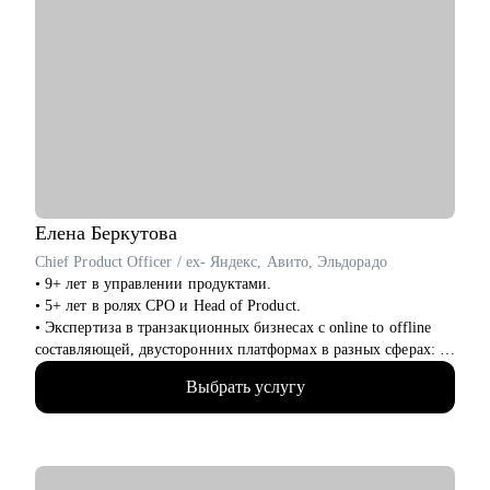
Елена
Беркутова
Chief Product Officer / ex- Яндекс, Авито, Эльдорадо
• 9+ лет в управлении продуктами.
• 5+ лет в ролях CPO и Head of Product.
• Экспертиза в транзакционных бизнесах с online to offline
составляющей, двусторонних платформах в разных сферах: e-
com, retail, travel, hr tech, classified.
Выбрать услугу
• Максимальный масштаб команд в управлении 300+ человек.
• Провела 200+ собеседований.
• Наняла 40+ сотрудников.
• Провела 100+ консультаций.