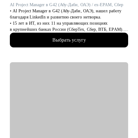
AI Project Manager в G42 (Абу-Даби, ОАЭ) / ex-EPAM, Сбер
Буду рада помочь Вам сделать следующий шаг в Вашей
• AI Project Manager в G42 (Абу-Даби, ОАЭ), нашел работу
карьере!
благодаря LinkedIn и развитию своего нетворка.
• 15 лет в ИТ, из них 11 на управляющих позициях
в крупнейших банках России (СберТех, Сбер, ВТБ, EPAM).
• Прошел путь от администратора проектов до тимлида
Выбрать услугу
группы проджектов (7 человек) за 4 года.
• Карьерный консультант и специалист по развитию
профессионального бренда в Linkedin. Более 3,1 млн
просмотров постов в Linkedin, 50 000+ подписчиков в
социальных сетях и более 180 клиентов за год.
С чем помогу:
• Объясню, как работать с LinkedIn: как искать работу и
выбирать нужные вакансии на Linkedin, что и как писать
рекрутерам, прокачаем вместе SSI, а также расскажу какие
посты надо писать, чтобы рекрутеры находили вас сами.
• Расскажу, как составить продающее резюме и
сопроводительное письмо на русском и английском языках.
• Подготовлю самопрезентацию и проведу тестовое интервью
на русском или на английском языке.
• Вместе разработаем оптимальную стратегии поиска работы