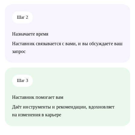
Кому могу помочь:
• Специалистам всех уровней в сфере e-commerce.
Шаг 2
• Менеджерам по продажам и по работе с клиентами.
• Руководителям бизнеса, отделов.
Назначаете время
Наставник связывается с вами, и вы обсуждаете ваш
запрос
Шаг 3
Наставник помогает вам
Даёт инструменты и рекомендации, вдохновляет
на изменения в карьере