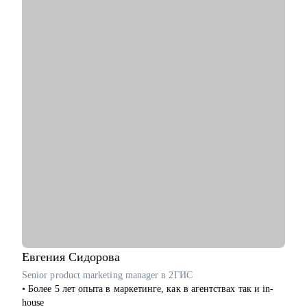
С чем помогу:
• Перейти в product трек из другой сферы.
• Оценить свои навыки и составить индивидуальный план
развития.
• Написать сильное резюме.
• Подготовиться к собеседованию и получить оффер.
• Сформировать стратегию развития продукта.
• Организовать процессы discovery, delivery, steakholder
management.
• Сформировать оргструктуру и выстроить процесс найма.
Кому могу помочь:
• Менеджерам продукта разного уровня.
• C-level и Head of Product
• Стартапам.
• Тем, кто планирует смену карьерного трека в product.
Евгения
Сидорова
Senior product marketing manager в 2ГИС
• Более 5 лет опыта в маркетинге, как в агентствах так и in-
house